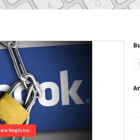
B
A
para Negócios