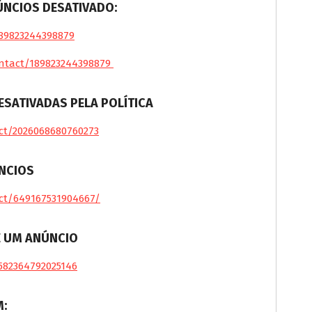
ÚNCIOS DESATIVADO:
89823244398879
ontact/189823244398879
ESATIVADAS PELA POLÍTICA
ct/2026068680760273
NCIOS
ct/649167531904667/
E UM ANÚNCIO
582364792025146
M: