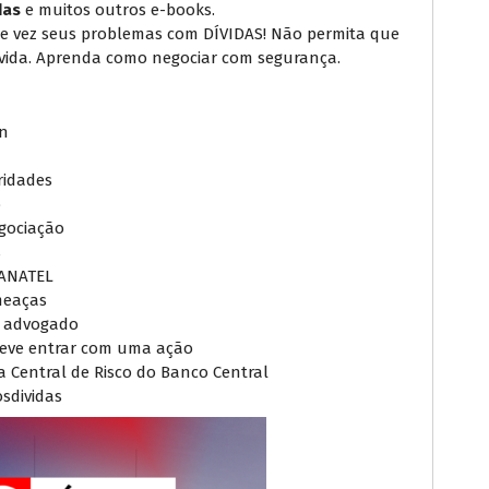
das
e muitos outros e-books.
de vez seus problemas com DÍVIDAS! Não permita que
ida. Aprenda como negociar com segurança.
en
ridades
o
gociação
s
-ANATEL
meaças
m advogado
 deve entrar com uma ação
a Central de Risco do Banco Central
osdividas