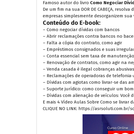
Famoso autor do livro
Como Negociar Dívi
De um fim na sua DOR DE CABEÇA, resolva 
empresas simplesmente desorganizem sua v
Conteúdo do E-book:
– Como negociar dívidas com bancos
– Abrir reclamações contra bancos no bac
– Falta a cópia do contrato, como agir
– Empréstimos consignados e suas irregula
– Conta essencial sem taxa de manutençã
– Renovação de contratos, como agir na ne
– Venda casada é ilegal cobranças abusiva
– Reclamações de operadoras de telefonia
– Dívidas com agiotas como livrar-se das a
– Suporte jurídico: como conseguir um bo
– Dívidas com alienação de veículos: Você
E mais 4 Vídeo Aulas Sobre Como se livrar d
CLIQUE NO LINK:
https://asrsoluti.com.br/s