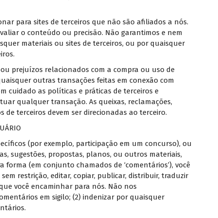
onar para sites de terceiros que não são afiliados a nós.
valiar o conteúdo ou precisão. Não garantimos e nem
quer materiais ou sites de terceiros, ou por quaisquer
iros.
ou prejuízos relacionados com a compra ou uso de
 quaisquer outras transações feitas em conexão com
om cuidado as políticas e práticas de terceiros e
etuar qualquer transação. As queixas, reclamações,
 de terceiros devem ser direcionadas ao terceiro.
SUÁRIO
specíficos (por exemplo, participação em um concurso), ou
as, sugestões, propostas, planos, ou outros materiais,
utra forma (em conjunto chamados de ‘comentários’), você
estrição, editar, copiar, publicar, distribuir, traduzir
 que você encaminhar para nós. Não nos
mentários em sigilo; (2) indenizar por quaisquer
ntários.