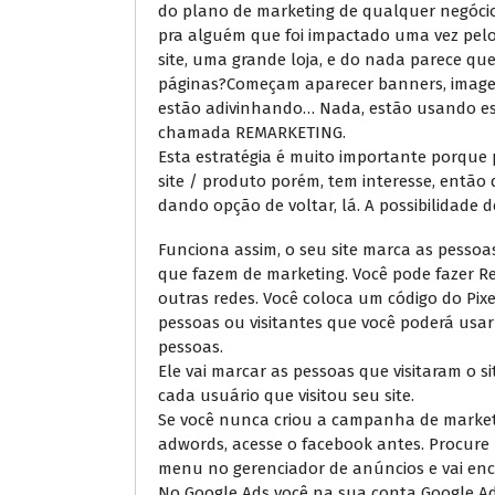
do plano de marketing de qualquer negócio
pra alguém que foi impactado uma vez pelo
site, uma grande loja, e do nada parece que
páginas?Começam aparecer banners, imagens
estão adivinhando… Nada, estão usando ess
chamada REMARKETING.
Esta estratégia é muito importante porque 
site / produto porém, tem interesse, entã
dando opção de voltar, lá. A possibilidad
Funciona assim, o seu site marca as pessoas 
que fazem de marketing. Você pode fazer R
outras redes. Você coloca um código do Pixe
pessoas ou visitantes que você poderá usa
pessoas.
Ele vai marcar as pessoas que visitaram o s
cada usuário que visitou seu site.
Se você nunca criou a campanha de marketi
adwords, acesse o facebook antes. Procure p
menu no gerenciador de anúncios e vai en
No Google Ads você na sua conta Google A