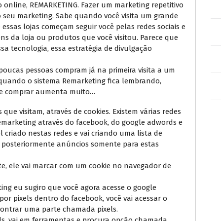
 online, REMARKETING. Fazer um marketing repetitivo
 seu marketing. Sabe quando você visita um grande
 essas lojas começam seguir você pelas redes sociais e
 da loja ou produtos que você visitou. Parece que
a tecnologia, essa estratégia de divulgação
poucas pessoas compram já na primeira visita a um
o quando o sistema Remarketing fica lembrando,
e de comprar aumenta muito…
que visitam, através de cookies. Existem várias redes
emarketing através do facebook, do google adwords e
l criado nestas redes e vai criando uma lista de
r posteriormente anúncios somente para estas
ite, ele vai marcar com um cookie no navegador de
ng eu sugiro que você agora acesse o google
or pixels dentro do facebook, você vai acessar o
contrar uma parte chamada pixels.
ds, vai em ferramentas e procura opção chamada