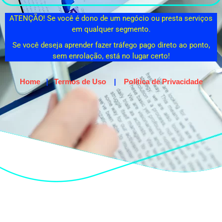
ATENÇÃO! Se você é dono de um negócio ou presta serviços
em qualquer segmento.
Se você deseja aprender fazer tráfego pago direto ao ponto,
sem enrolação, está no lugar certo!
Home
|
Termos de Uso
|
Política de Privacidade