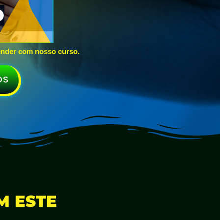
ender com nosso curso.
DS
M ESTE