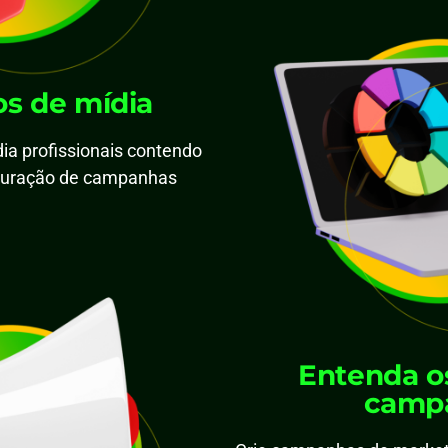
os de mídia
ia profissionais contendo
uturação de campanhas
Entenda os
camp