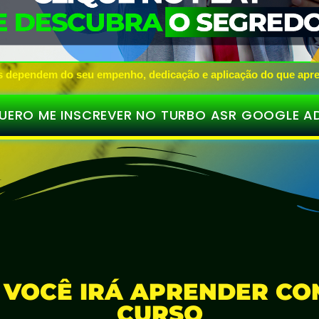
s dependem do seu empenho, dedicação e aplicação do que apr
UERO ME INSCREVER NO TURBO ASR GOOGLE A
 VOCÊ IRÁ APRENDER CO
CURSO