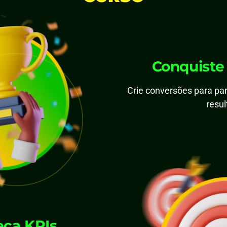
Conquiste
Crie conversões para par
resu
eça KPIs