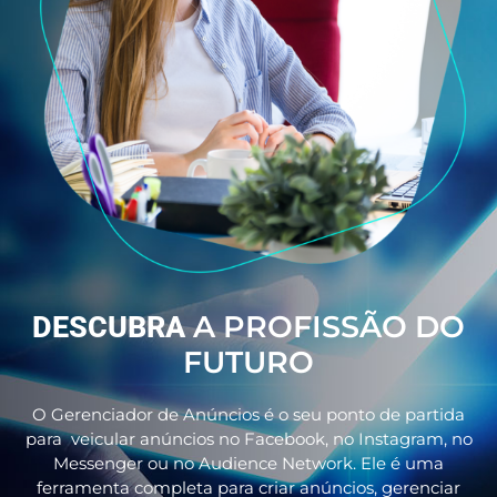
A PROFISSÃO DO
DESCUBRA
FUTURO
O Gerenciador de Anúncios é o seu ponto de partida
para veicular anúncios no Facebook, no Instagram, no
Messenger ou no Audience Network. Ele é uma
ferramenta completa para criar anúncios, gerenciar